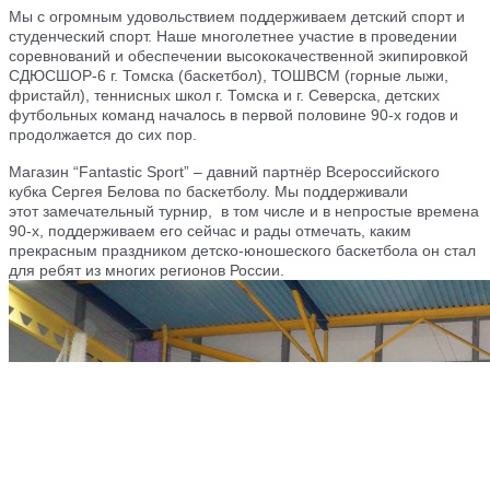
Мы с огромным удовольствием поддерживаем детский спорт и
студенческий спорт. Наше многолетнее участие в проведении
соревнований и обеспечении высококачественной экипировкой
СДЮСШОР-6 г. Томска (баскетбол), ТОШВСМ (горные лыжи,
фристайл), теннисных школ г. Томска и г. Северска, детских
футбольных команд началось в первой половине 90-х годов и
продолжается до сих пор.
Магазин “Fantastic Sport” – давний парт
нёр Всероссийского
кубка Сергея Белова по баскетболу. Мы поддерживали
этот
замечательный турнир, в том
числе и в непростые време
на
90-х, по
ддерживаем его сейчас и рады отмечать, каким
прекрасным праздником детско-юношеского баскетбола он стал
дл
я ребят из многих регионов России.