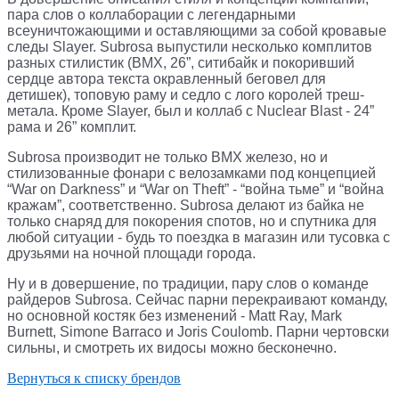
пара слов о коллаборации с легендарными
всеуничтожающими и оставляющими за собой кровавые
следы Slayer. Subrosa выпустили несколько комплитов
разных стилистик (BMX, 26”, ситибайк и покоривший
сердце автора текста окравленный беговел для
детишек), топовую раму и седло с лого королей треш-
метала. Кроме Slayer, был и коллаб с Nuclear Blast - 24”
рама и 26” комплит.
Subrosa производит не только BMX железо, но и
стилизованные фонари с велозамками под концепцией
“War on Darkness” и “War on Theft” - “война тьме” и “война
кражам”, соответственно. Subrosa делают из байка не
только снаряд для покорения спотов, но и спутника для
любой ситуации - будь то поездка в магазин или тусовка с
друзьями на ночной площади города.
Ну и в довершение, по традиции, пару слов о команде
райдеров Subrosa. Сейчас парни перекраивают команду,
но основной костяк без изменений - Matt Ray, Mark
Burnett, Simone Barraco и Joris Coulomb. Парни чертовски
сильны, и смотреть их видосы можно бесконечно.
Вернуться к списку брендов