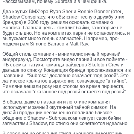
Рассказываем, почему Subrosa и в чём фишка.
Два крутых BMX’ера Ryan Sher и Ronnie Bonner (отец
Shadow Conspiracy, что объясняет тесную дружбу этих
брендов) в 2006 году решили основать компанию
Subrosa. Главная цель - комплит байки, за которые не
будет стыдно. Но на комплитах парни не остановились, и
выпускают много годных запчастей. Например, про-
модели рам Simone Barraco и Matt Ray.
Общий стиль компании - минималистичный мрачный
андерграунд. Посмотрите видео парней и все поймете -
ЧБ съемка, татухи, команда райдеров Skeleton Crew и
дальше по списку. Концепция бренда прослеживается и в
названии - “Subrosa” дословно означает “под розой”. Это
латинское крылатое выражение, означающее “в тайне”.
Римляне вешали розу над столом во время пиршеств,
что означало “сказанное под розой остается под розой”.
В общем, даже в названии и логотипе компания
использует мрачный окутанный тайной символ. На
дизайн продукции несомненно повлияло близкое
общение с Shadow - Subrosa комплектует свои байки
запчастями Shadow, по стилю они сочетаются идеально.
В довершение описания стиля и концепции компании,