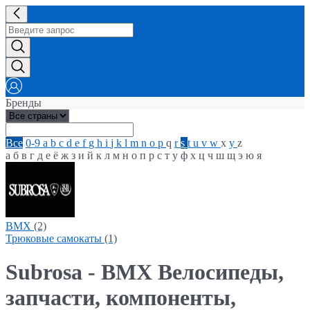
Бренды
Все
0-9
a
b
c
d
e
f
g
h
i
j
k
l
m
n
o
p
q
r
s
t
u
v
w
x
y
z
а
б
в
г
д
е
ё
ж
з
и
й
к
л
м
н
о
п
р
с
т
у
ф
х
ц
ч
ш
щ
э
ю
я
BMX
(2)
Трюковые самокаты
(1)
Subrosa - BMX Велосипеды,
запчасти, компоненты,