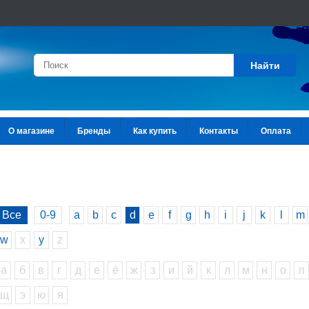
Найти
О магазине
Бренды
Как купить
Контакты
Оплата
Все
0-9
a
b
c
d
e
f
g
h
i
j
k
l
m
w
x
y
z
а
б
в
г
д
е
ё
ж
з
и
й
к
л
м
н
о
п
щ
э
ю
я