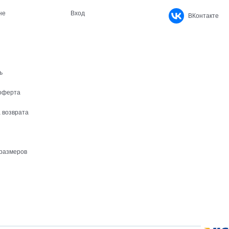
не
Вход
ВКонтакте
ь
оферта
 возврата
размеров