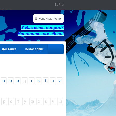
Войти
Корзина:
пусто
У Вас есть вопрос?
Напишите нам здес
ь!
Доставка
Велосервис
n
o
p
q
r
s
t
u
v
р
с
т
у
ф
х
ц
ч
ш