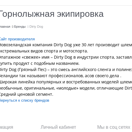
Горнолыжная экипировка
лавная
Бренды
Dirty Dog
Сайт производителя
Новозеландская компания Dirty Dog уже 30 лет производит шлемы
экстремальных видов спорта и мотоспорта.
Эпатажное «свежее» имя – Dirty Dog в индустрии спорта, заста
купить продукт с подобным названием.
Dirty Dog (Грязный Пес) – это смесь английского сленга и полин
Зеландии так называют профессионалов, асов своего дела .
Широкая линейка популярных и востребованных моделей шлемов,
необычные, оригинальные, «молодые» модели, отличающие Dirty
Средний ценовой сегмент.
Вернуться к списку брендов
мация
Личный кабинет
Мы в соц сетях