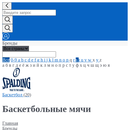
Бренды
Все
0-9
a
b
c
d
e
f
g
h
i
j
k
l
m
n
o
p
q
r
s
t
u
v
w
x
y
z
а
б
в
г
д
е
ё
ж
з
и
й
к
л
м
н
о
п
р
с
т
у
ф
х
ц
ч
ш
щ
э
ю
я
Баскетбол
(20)
Баскетбольные мячи
Главная
Бренды