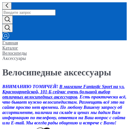
Главная
Каталог
Велосипеды
Aксессуары
Велосипедные аксессуары
ВНИМАНИЮ ТОМИЧЕЙ!
В магазине Fantastic Sport на ул.
Красноармейской, 101-Б сейчас очень большой выбор
отличных велосипедных аксессуаров
. Есть практически всё,
что бывает нужно велосипедистам. Размещать всё это на
сайте просто нет времени. По любому Вашему запросу об
ассортименте, наличии на складе и ценах мы дадим Вам
информацию по телефону, ответим на Ваш вопрос с сайта
или E-mail. Мы всегда рады общению и встрече с Вами!