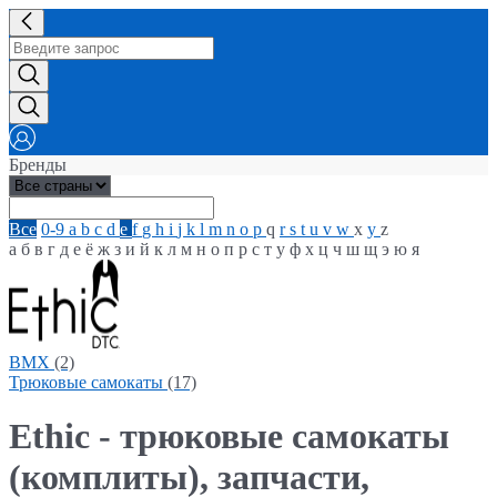
Бренды
Все
0-9
a
b
c
d
e
f
g
h
i
j
k
l
m
n
o
p
q
r
s
t
u
v
w
x
y
z
а
б
в
г
д
е
ё
ж
з
и
й
к
л
м
н
о
п
р
с
т
у
ф
х
ц
ч
ш
щ
э
ю
я
BMX
(2)
Трюковые самокаты
(17)
Ethic - трюковые самокаты
(комплиты), запчасти,