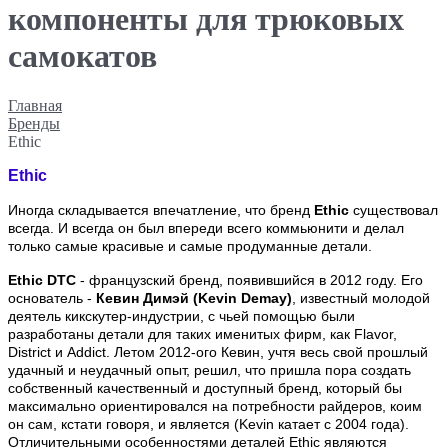
компоненты для трюковых
самокатов
Главная
Бренды
Ethic
Ethic
Иногда складывается впечатление, что бренд
Ethic
существовал
всегда. И всегда он был впереди всего коммьюнити и делал
только самые красивые и самые продуманные детали.
Ethic DTC
- французский бренд, появившийся в 2012 году. Его
основатель -
Кевин Димэй (Kevin Demay)
, известный молодой
деятель кикскутер-индустрии, с чьей помощью были
разработаны детали для таких именитых фирм, как Flavor,
District и Addict. Летом 2012-ого Кевин, учтя весь свой прошлый
удачный и неудачный опыт, решил, что пришла пора создать
собственный качественный и доступный бренд, который бы
максимально ориентировался на потребности райдеров, коим
он сам, кстати говоря, и является (Kevin катает с 2004 года).
Отличительными особенностями деталей Ethic являются