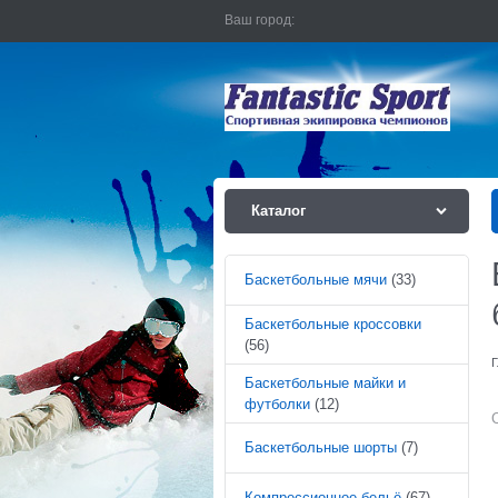
Ваш город:
Каталог
Баскетбольные мячи
(33)
Баскетбольные кроссовки
(56)
Г
Баскетбольные майки и
футболки
(12)
Баскетбольные шорты
(7)
Компрессионное бельё
(67)