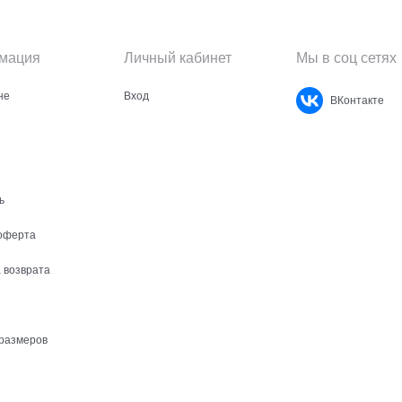
мация
Личный кабинет
Мы в соц сетях
не
Вход
ВКонтакте
ь
оферта
 возврата
размеров