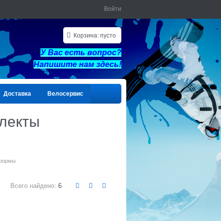
Войти
Корзина:
пусто
У Вас есть вопрос?
Напишите нам здес
ь!
Доставка
Велосервис
лекты
 формы
Всего найдено:
6