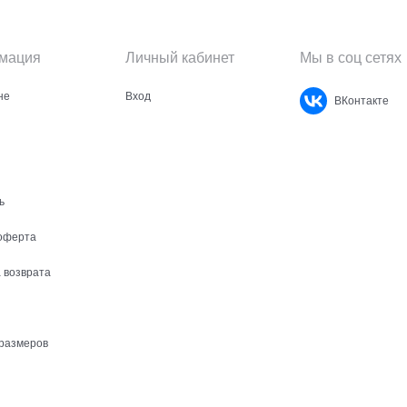
мация
Личный кабинет
Мы в соц сетях
не
Вход
ВКонтакте
ь
оферта
 возврата
размеров