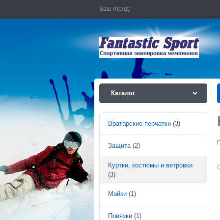
Ваш город:
Каталог
Вратарские перчатки
(3)
Г
Защита
(2)
Куртки, костюмы и ветровки
(3)
Майки
(1)
Повязки
(1)