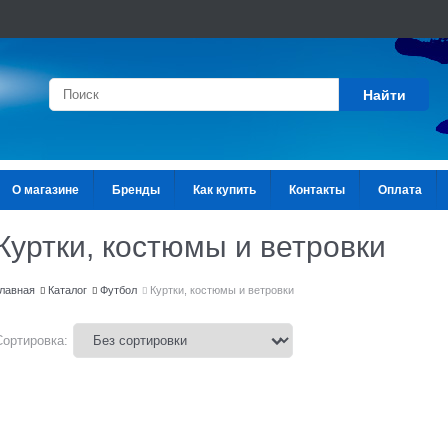
Найти
О магазине
Бренды
Как купить
Контакты
Оплата
Куртки, костюмы и ветровки
лавная
Каталог
Футбол
Куртки, костюмы и ветровки
Сортировка: