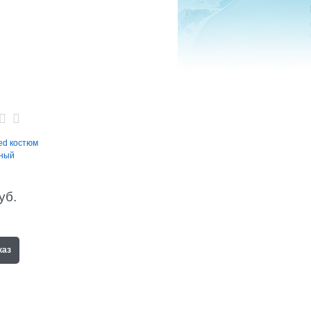
ed костюм
ный
уб.
каз