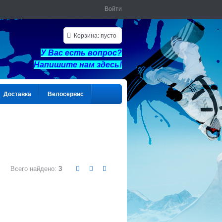
Войти
Корзина:
пусто
У Вас есть вопрос?
Напишите нам здес
ь!
Доставка
Велосервис
Всего найдено:
3