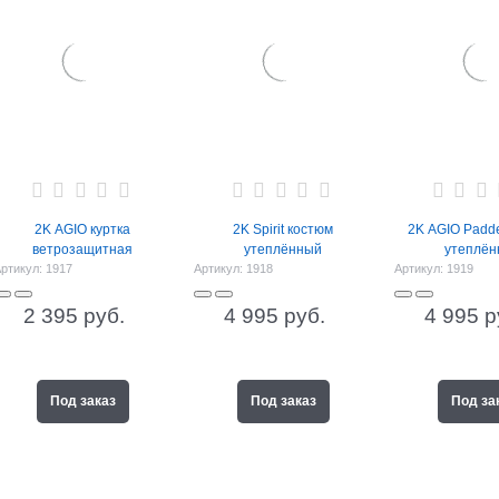
2K AGIO куртка
2K Spirit костюм
2K AGIO Padd
ветрозащитная
утеплённый
утеплён
ртикул:
1917
Артикул:
1918
Артикул:
1919
2 395
 руб.
4 995
 руб.
4 995
 р
Под заказ
Под заказ
Под за