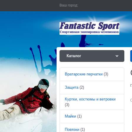
Ваш город:
Каталог
Вратарские перчатки
(3)
Г
Защита
(2)
Куртки, костюмы и ветровки
(3)
Майки
(1)
Повязки
(1)