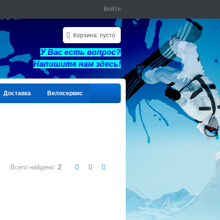
Войти
Корзина:
пусто
У Вас есть вопрос?
Напишите нам здес
ь!
Доставка
Велосервис
Всего найдено:
2