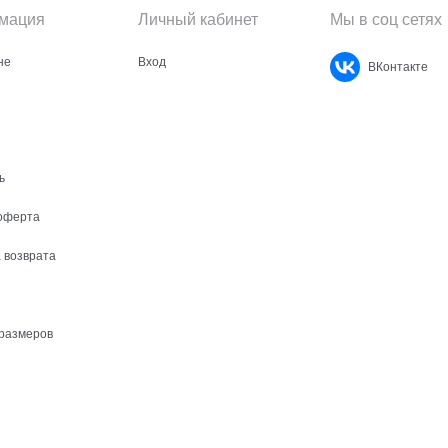
мация
Личный кабинет
Мы в соц сетях
не
Вход
ВКонтакте
ь
оферта
 возврата
размеров