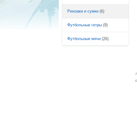
Рюкзаки и сумки
(6)
Футбольные гетры
(9)
Футбольные мячи
(26)
А